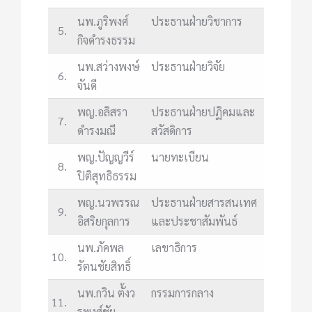
นพ.ภูริพงศ์
ประธานฝ่ายวิชาการ
5.
กิจดำรงธรรม
นพ.สว่างพงษ์
ประธานฝ่ายวิจัย
6.
จันดี
พญ.อลิสรา
ประธานฝ่ายปฏิคมและ
7.
ดำรงมณี
สวัสดิการ
พญ.ปัญญวีร์
นายทะเบียน
8.
ปิติสุทธิธรรม
พญ.นวพรรณ
ประธานฝ่ายสารสนเทศ
9.
อิสริยกุลการ
และประชาสัมพันธ์
นพ.ภัคพล
เลขาธิการ
10.
รัตนชัยสิทธิ์
นพ.กวิน ตั้งว
กรรมการกลาง
11.
รพงศ์ชัย