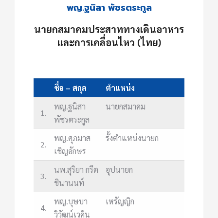
พญ.ฐนิสา พัชรตระกูล
นายกสมาคมประสาททางเดินอาหาร
และการเคลื่อนไหว (ไทย)
ชื่อ – สกุล
ตำแหน่ง
พญ.ฐนิสา
นายกสมาคม
1.
พัชรตระกูล
พญ.ศุภมาส
รั้งตำแหน่งนายก
2.
เชิญอักษร
นพ.สุริยา กรีต
อุปนายก
3.
ชินานนท์
พญ.บุษบา
เหรัญญิก
4.
วิวัฒน์เวคิน