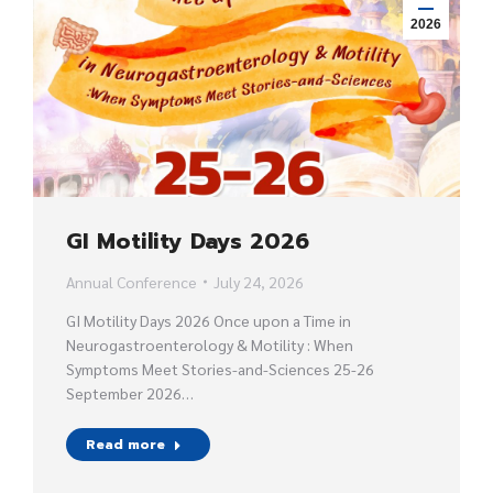
2026
GI Motility Days 2026
Annual Conference
July 24, 2026
GI Motility Days 2026 Once upon a Time in
Neurogastroenterology & Motility : When
Symptoms Meet Stories-and-Sciences 25-26
September 2026…
Read more