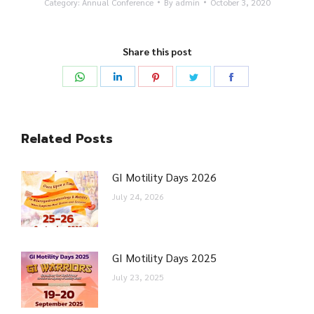
Category:
Annual Conference
By
admin
October 3, 2020
Share this post
Share
Share
Share
Share
Share
on
on
on
on
on
WhatsApp
LinkedIn
Pinterest
Twitter
Facebook
Related Posts
GI Motility Days 2026
July 24, 2026
GI Motility Days 2025
July 23, 2025